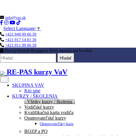
Loading...
info@vav.sk
Select Language
▼
+421 948 99 66 39
+421 917 14 81 36
+421 911 99 66 39
Dnes je
štvrtok 06.augusta 2026
, meniny má
Jozefína
Hľadať
RE-PAS kurzy VaV
SKUPINA VAV
Kto sme
KURZY / ŠKOLENIA
- Všetky kurzy / školenia -
Vodičské kurzy
Kvalifikačná karta vodiča
Opatrovateľské kurzy
Opatrovateľský kurz
BOZP a PO