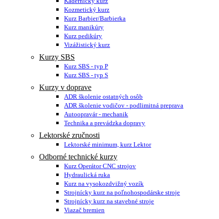
Kadernícky kurz
Kozmetický kurz
Kurz Barbier/Barbierka
Kurz manikúry
Kurz pedikúry
Vizážistický kurz
Kurzy SBS
Kurz SBS - typ P
Kurz SBS - typ S
Kurzy v doprave
ADR školenie ostatných osôb
ADR školenie vodičov - podlimitná preprava
Autoopravár - mechanik
Technika a prevádzka dopravy
Lektorské zručnosti
Lektorské minimum, kurz Lektor
Odborné technické kurzy
Kurz Operátor CNC strojov
Hydraulická ruka
Kurz na vysokozdvižný vozík
Strojnícky kurz na poľnohospodárske stroje
Strojnícky kurz na stavebné stroje
Viazač bremien