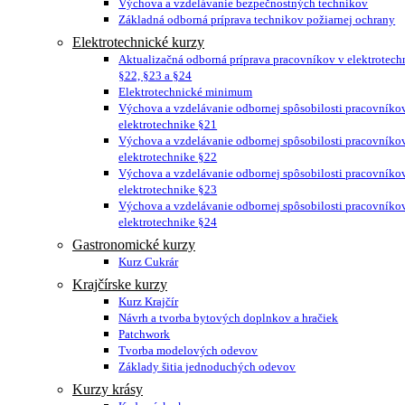
Výchova a vzdelávanie bezpečnostných technikov
Základná odborná príprava technikov požiarnej ochrany
Elektrotechnické kurzy
Aktualizačná odborná príprava pracovníkov v elektrotech
§22, §23 a §24
Elektrotechnické minimum
Výchova a vzdelávanie odbornej spôsobilosti pracovníko
elektrotechnike §21
Výchova a vzdelávanie odbornej spôsobilosti pracovníko
elektrotechnike §22
Výchova a vzdelávanie odbornej spôsobilosti pracovníko
elektrotechnike §23
Výchova a vzdelávanie odbornej spôsobilosti pracovníko
elektrotechnike §24
Gastronomické kurzy
Kurz Cukrár
Krajčírske kurzy
Kurz Krajčír
Návrh a tvorba bytových doplnkov a hračiek
Patchwork
Tvorba modelových odevov
Základy šitia jednoduchých odevov
Kurzy krásy