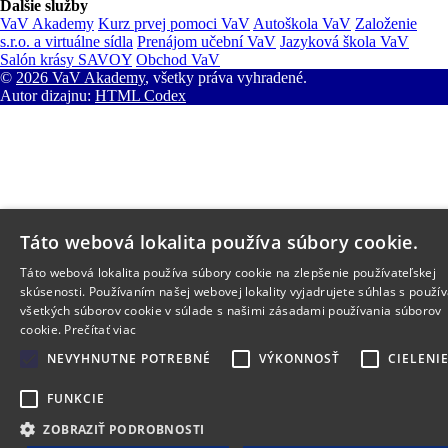
Ďalšie služby
VaV Akademy
Kurz prvej pomoci VaV
Autoškola VaV
Založenie
s.r.o. a virtuálne sídla
Prenájom učební VaV
Jazyková škola VaV
Salón krásy SAVOY
Obchod VaV
©
2026 VaV Akademy
, všetky práva vyhradené.
Autor dizajnu:
HTML Codex
Táto webová lokalita používa súbory cookie.
Táto webová lokalita používa súbory cookie na zlepšenie používateľskej
skúsenosti. Používaním našej webovej lokality vyjadrujete súhlas s použí
všetkých súborov cookie v súlade s našimi zásadami používania súborov
cookie.
Prečítať viac
NEVYHNUTNE POTREBNÉ
VÝKONNOSŤ
CIELENI
FUNKCIE
ZOBRAZIŤ PODROBNOSTI