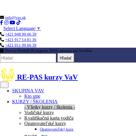
Loading...
info@vav.sk
Select Language
▼
+421 948 99 66 39
+421 917 14 81 36
+421 911 99 66 39
Dnes je
štvrtok 06.augusta 2026
, meniny má
Jozefína
Hľadať
RE-PAS kurzy VaV
SKUPINA VAV
Kto sme
KURZY / ŠKOLENIA
- Všetky kurzy / školenia -
Vodičské kurzy
Kvalifikačná karta vodiča
Opatrovateľské kurzy
Opatrovateľský kurz