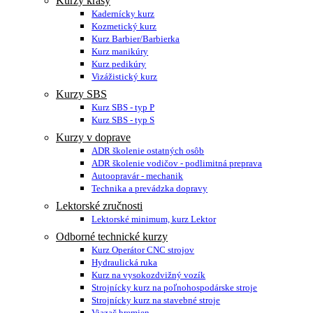
Kurzy krásy
Kadernícky kurz
Kozmetický kurz
Kurz Barbier/Barbierka
Kurz manikúry
Kurz pedikúry
Vizážistický kurz
Kurzy SBS
Kurz SBS - typ P
Kurz SBS - typ S
Kurzy v doprave
ADR školenie ostatných osôb
ADR školenie vodičov - podlimitná preprava
Autoopravár - mechanik
Technika a prevádzka dopravy
Lektorské zručnosti
Lektorské minimum, kurz Lektor
Odborné technické kurzy
Kurz Operátor CNC strojov
Hydraulická ruka
Kurz na vysokozdvižný vozík
Strojnícky kurz na poľnohospodárske stroje
Strojnícky kurz na stavebné stroje
Viazač bremien