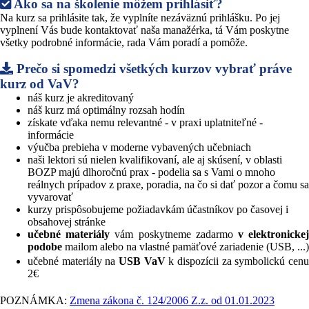
Ako sa na školenie môžem prihlásiť?
Na kurz sa prihlásite tak, že vyplníte nezáväznú prihlášku. Po jej
vyplnení Vás bude kontaktovať naša manažérka, tá Vám poskytne
všetky podrobné informácie, rada Vám poradí a pomôže.
Prečo si spomedzi všetkých kurzov vybrať práve
kurz od VaV?
náš kurz je akreditovaný
náš kurz má optimálny rozsah hodín
získate vďaka nemu relevantné - v praxi uplatniteľné -
informácie
výučba prebieha v moderne vybavených učebniach
naši lektori sú nielen kvalifikovaní, ale aj skúsení, v oblasti
BOZP majú dlhoročnú prax - podelia sa s Vami o mnoho
reálnych prípadov z praxe, poradia, na čo si dať pozor a čomu sa
vyvarovať
kurzy prispôsobujeme požiadavkám účastníkov po časovej i
obsahovej stránke
učebné materiály
vám poskytneme zadarmo
v elektronicke
podobe
mailom alebo na vlastné pamäťové zariadenie (USB, ...)
učebné materiály na
USB VaV
k dispozícii za symbolickú cen
2€
POZNÁMKA:
Zmena zákona č. 124/2006 Z.z. od 01.01.2023