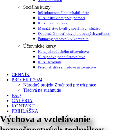
Sociálne kurzy
Inštruktor sociálnej rehabilitácie
Kurz inštruktora prvej pomoci
Kurz prvej pomoci
Manažérstvo kvality sociálnych služieb
Odborná činnosť rozvoj pracovných zručností
Pomocný pracovník v komunite
Účtovnícke kurzy
Kurz jednoduchého účtovníctva
Kurz podvojného účtovníctva
Kurz Účtovník
Personalistika a mzdové účtovníctvo
CENNÍK
PROJEKT 2024
Národný projekt Zručnosti pre trh práce
Tlačivá na stiahnutie
FAQ
GALÉRIA
KONTAKT
PRIHLÁŠKA
Výchova a vzdelávanie
bezpečnostných technikov