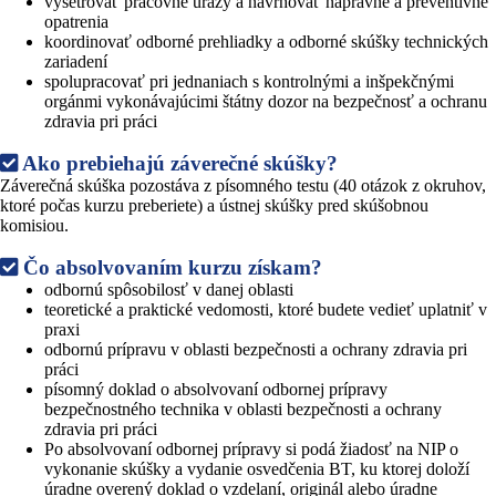
vyšetrovať pracovné úrazy a navrhovať nápravné a preventívne
opatrenia
koordinovať odborné prehliadky a odborné skúšky technických
zariadení
spolupracovať pri jednaniach s kontrolnými a inšpekčnými
orgánmi vykonávajúcimi štátny dozor na bezpečnosť a ochranu
zdravia pri práci
Ako prebiehajú záverečné skúšky?
Záverečná skúška pozostáva z písomného testu (40 otázok z okruhov,
ktoré počas kurzu preberiete) a ústnej skúšky pred skúšobnou
komisiou.
Čo absolvovaním kurzu získam?
odbornú spôsobilosť v danej oblasti
teoretické a praktické vedomosti, ktoré budete vedieť uplatniť v
praxi
odbornú prípravu v oblasti bezpečnosti a ochrany zdravia pri
práci
písomný doklad o absolvovaní odbornej prípravy
bezpečnostného technika v oblasti bezpečnosti a ochrany
zdravia pri práci
Po absolvovaní odbornej prípravy si podá žiadosť na NIP o
vykonanie skúšky a vydanie osvedčenia BT, ku ktorej doloží
úradne overený doklad o vzdelaní, originál alebo úradne