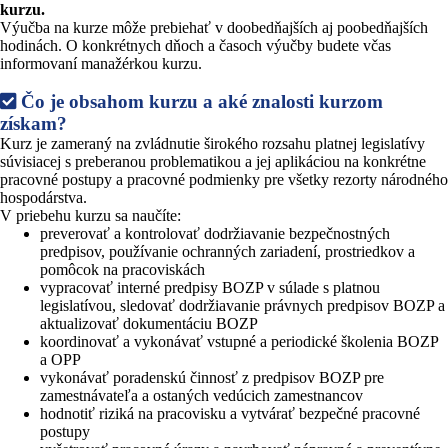
kurzu.
Výučba na kurze môže prebiehať v doobedňajších aj poobedňajších
hodinách. O konkrétnych dňoch a časoch výučby budete včas
informovaní manažérkou kurzu.
Čo je obsahom kurzu a aké znalosti kurzom
získam?
Kurz je zameraný na zvládnutie širokého rozsahu platnej legislatívy
súvisiacej s preberanou problematikou a jej aplikáciou na konkrétne
pracovné postupy a pracovné podmienky pre všetky rezorty národného
hospodárstva.
V priebehu kurzu sa naučíte:
preverovať a kontrolovať dodržiavanie bezpečnostných
predpisov, používanie ochranných zariadení, prostriedkov a
pomôcok na pracoviskách
vypracovať interné predpisy BOZP v súlade s platnou
legislatívou, sledovať dodržiavanie právnych predpisov BOZP a
aktualizovať dokumentáciu BOZP
koordinovať a vykonávať vstupné a periodické školenia BOZP
a OPP
vykonávať poradenskú činnosť z predpisov BOZP pre
zamestnávateľa a ostaných vedúcich zamestnancov
hodnotiť riziká na pracovisku a vytvárať bezpečné pracovné
postupy