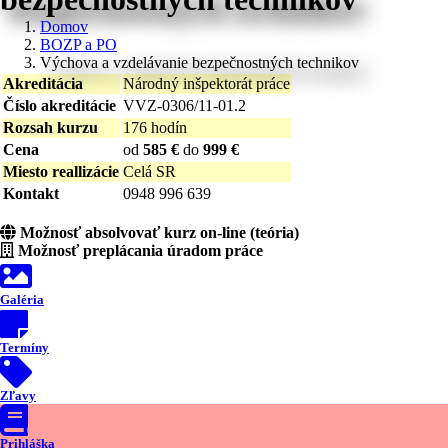
Domov
BOZP a PO
Výchova a vzdelávanie bezpečnostných technikov
Akreditácia
Národný inšpektorát práce
Číslo akreditácie
VVZ-0306/11-01.2
Rozsah kurzu
176 hodín
Cena
od
585 €
do
999 €
Miesto reallizácie
Celá SR
Kontakt
0948 996 639
Možnosť absolvovať kurz on-line (teória)
Možnosť preplácania úradom práce
Galéria
Termíny
Zľavy
Prihláška