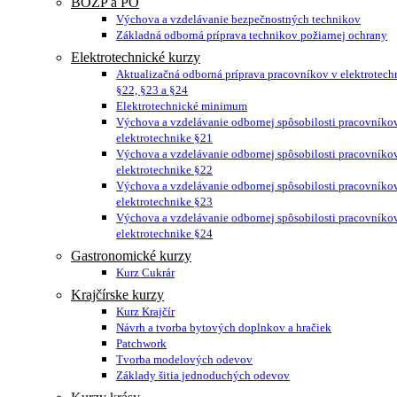
BOZP a PO
Výchova a vzdelávanie bezpečnostných technikov
Základná odborná príprava technikov požiarnej ochrany
Elektrotechnické kurzy
Aktualizačná odborná príprava pracovníkov v elektrotech
§22, §23 a §24
Elektrotechnické minimum
Výchova a vzdelávanie odbornej spôsobilosti pracovníko
elektrotechnike §21
Výchova a vzdelávanie odbornej spôsobilosti pracovníko
elektrotechnike §22
Výchova a vzdelávanie odbornej spôsobilosti pracovníko
elektrotechnike §23
Výchova a vzdelávanie odbornej spôsobilosti pracovníko
elektrotechnike §24
Gastronomické kurzy
Kurz Cukrár
Krajčírske kurzy
Kurz Krajčír
Návrh a tvorba bytových doplnkov a hračiek
Patchwork
Tvorba modelových odevov
Základy šitia jednoduchých odevov