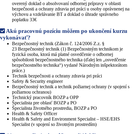
overený doklad o absolvovaní odbornej prípravy v oblasti
bezpečnosti a ochrany zdravia pri práci u osoby oprávnenej na
výchovu a vzdelávanie BT a doklad o úhrade správneho
poplatku 33€
Akú pracovnú pozíciu môžem po ukončení kurzu
vykonávať?
Bezpečnostný technik (Zákon č. 124/2006 Z.z. §
23 Bezpečnostný technik (1) Bezpečnostným technikom je
fyzická osoba, ktorá má platné osvedčenie o odbornej
spôsobilosti bezpečnostného technika (ďalej len „osvedčenie
bezpečnostného technika“) vydané Národným inšpektorátom
práce.)
Technik bezpečnosti a ochrany zdravia pri práci
Safety & Security engineer
Bezpečnostný technik a technik požiarnej ochrany (v spojení s
požiarnou ochranou)
Technický pracovník BOZP a OPP
Špecialista pre oblasť BOZP a PO
Špecialista životného prostredia, BOZP a PO
Health & Safety Officer
Health & Safety and Environment Specialist – HSE/EHS
Specialist (v spojení so životným prostredím)