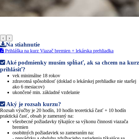
‹
›
Na stiahnutie
Prihláška na kurz Viazač bremien + lekárska prehliadka
Aké podmienky musím spĺňať, ak sa chcem na kurz
prihlásiť?
vek minimálne 18 rokov
zdravotná spôsobilosť (doklad o lekárskej prehliadke nie staršej
ako 6 mesiacov)
ukončené min. základné vzdelanie
Aký je rozsah kurzu?
Rozsah výučby je 20 hodín, 10 hodín teoretická časť + 10 hodín
praktická časť, obsah je zameraný na:
všeobecné požiadavky týkajúce sa výkonu činnosti viazača
bremien
osobitných požiadaviek so zameraním na:
- prevádzku a obsluhu zdvíhacieho zariadenia týkajúce sa