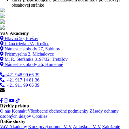
obsahovej stránke
VaV Akademy
Hlavná 50, Prešov
Južná trieda 2/A, Košice
Námestie slobody 27, Sabinov
Priemyselná 2, Michalovce
M. R. Štefánika 3197/32, Trebišov
Námestie slobody 26, Humenné
+421 948 99 66 39
+421 917 14 81 36
+421 911 99 66 39
info@vav.sk
Rýchly prístup
O nás
Kontakt
Všeobecné obchodné podmienky
Zásady ochrany
osobných údajov
Cookies
Ďalšie služby
VaV Akademy
Kurz prvej pomoci VaV
Autoškola VaV
Založenie