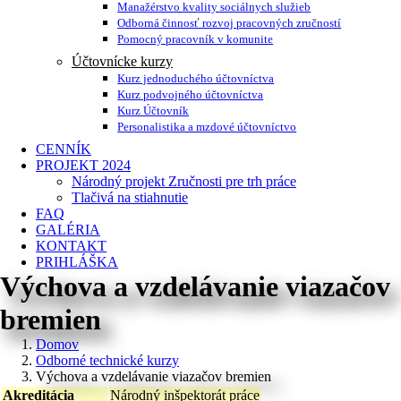
Manažérstvo kvality sociálnych služieb
Odborná činnosť rozvoj pracovných zručností
Pomocný pracovník v komunite
Účtovnícke kurzy
Kurz jednoduchého účtovníctva
Kurz podvojného účtovníctva
Kurz Účtovník
Personalistika a mzdové účtovníctvo
CENNÍK
PROJEKT 2024
Národný projekt Zručnosti pre trh práce
Tlačivá na stiahnutie
FAQ
GALÉRIA
KONTAKT
PRIHLÁŠKA
Výchova a vzdelávanie viazačov
bremien
Domov
Odborné technické kurzy
Výchova a vzdelávanie viazačov bremien
Akreditácia
Národný inšpektorát práce