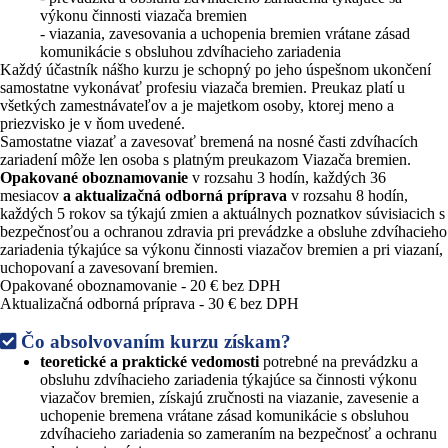
výkonu činnosti viazača bremien
- viazania, zavesovania a uchopenia bremien vrátane zásad
komunikácie s obsluhou zdvíhacieho zariadenia
Každý účastník nášho kurzu je schopný po jeho úspešnom ukončení
samostatne vykonávať profesiu viazača bremien. Preukaz platí u
všetkých zamestnávateľov a je majetkom osoby, ktorej meno a
priezvisko je v ňom uvedené.
Samostatne viazať a zavesovať bremená na nosné časti zdvíhacích
zariadení môže len osoba s platným preukazom Viazača bremien.
Opakované oboznamovanie
v rozsahu 3 hodín, každých 36
mesiacov
a aktualizačná odborná príprava
v rozsahu 8 hodín,
každých 5 rokov sa týkajú zmien a aktuálnych poznatkov súvisiacich s
bezpečnosťou a ochranou zdravia pri prevádzke a obsluhe zdvíhacieho
zariadenia týkajúce sa výkonu činnosti viazačov bremien a pri viazaní,
uchopovaní a zavesovaní bremien.
Opakované oboznamovanie - 20 € bez DPH
Aktualizačná odborná príprava - 30 € bez DPH
Čo absolvovaním kurzu získam?
teoretické a praktické vedomosti
potrebné na prevádzku a
obsluhu zdvíhacieho zariadenia týkajúce sa činnosti výkonu
viazačov bremien, získajú zručnosti na viazanie, zavesenie a
uchopenie bremena vrátane zásad komunikácie s obsluhou
zdvíhacieho zariadenia so zameraním na bezpečnosť a ochranu