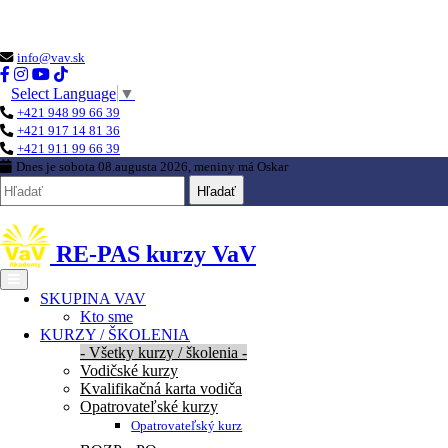
Loading...
info@vav.sk
Select Language
▼
+421 948 99 66 39
+421 917 14 81 36
+421 911 99 66 39
Dnes je
sobota 08.augusta 2026
, meniny má
Oskar
Hľadať
RE-PAS kurzy VaV
SKUPINA VAV
Kto sme
KURZY / ŠKOLENIA
- Všetky kurzy / školenia -
Vodičské kurzy
Kvalifikačná karta vodiča
Opatrovateľské kurzy
Opatrovateľský kurz