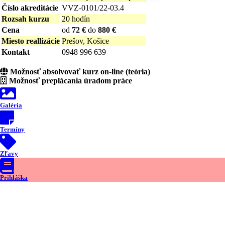
Číslo akreditácie
VVZ-0101/22-03.4
Rozsah kurzu
20 hodín
Cena
od
72 €
do
880 €
Miesto reallizácie
Prešov, Košice
Kontakt
0948 996 639
Možnosť absolvovať kurz on-line (teória)
Možnosť preplácania úradom práce
Galéria
Termíny
Zľavy
Prihláška