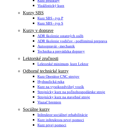
Kurz pedikúry
Vizážistický kurz
Kurzy SBS
Kurz SBS - typ P
Kurz SBS - typ S
Kurzy v doprave
ADR školenie ostatných osôb
ADR školenie vodičov - podlimitná preprava
Autoopravár - mechanik
Technika a prevádzka dopravy
Lektorské zručnosti
Lektorské minimum, kurz Lektor
Odborné technické kurzy
Kurz Operátor CNC strojov
Hydraulická ruka
Kurz na vysokozdvižný vozík
Strojnícky kurz na poľnohospodárske stroje
Strojnícky kurz na stavebné stroje
Viazač bremien
Sociálne kurzy
Inštruktor sociálnej rehabilitácie
Kurz inštruktora prvej pomoci
Kurz prvej pomoci