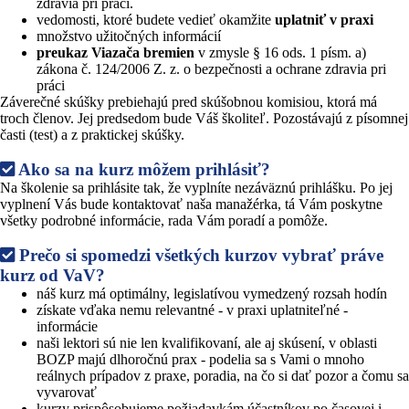
zdravia pri práci.
vedomosti, ktoré budete vedieť okamžite
uplatniť v praxi
množstvo užitočných informácií
preukaz Viazača bremien
v zmysle § 16 ods. 1 písm. a)
zákona č. 124/2006 Z. z. o bezpečnosti a ochrane zdravia pri
práci
Záverečné skúšky prebiehajú pred skúšobnou komisiou, ktorá má
troch členov. Jej predsedom bude Váš školiteľ. Pozostávajú z písomnej
časti (test) a z praktickej skúšky.
Ako sa na kurz môžem prihlásiť?
Na školenie sa prihlásite tak, že vyplníte nezáväznú prihlášku. Po jej
vyplnení Vás bude kontaktovať naša manažérka, tá Vám poskytne
všetky podrobné informácie, rada Vám poradí a pomôže.
Prečo si spomedzi všetkých kurzov vybrať práve
kurz od VaV?
náš kurz má optimálny, legislatívou vymedzený rozsah hodín
získate vďaka nemu relevantné - v praxi uplatniteľné -
informácie
naši lektori sú nie len kvalifikovaní, ale aj skúsení, v oblasti
BOZP majú dlhoročnú prax - podelia sa s Vami o mnoho
reálnych prípadov z praxe, poradia, na čo si dať pozor a čomu sa
vyvarovať
kurzy prispôsobujeme požiadavkám účastníkov po časovej i