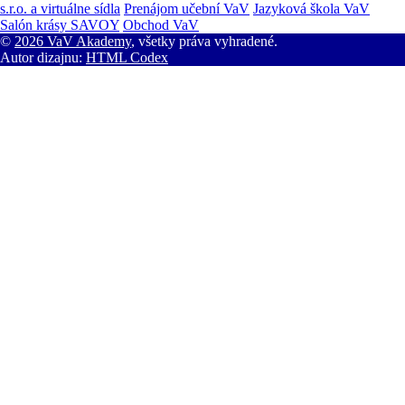
s.r.o. a virtuálne sídla
Prenájom učební VaV
Jazyková škola VaV
Salón krásy SAVOY
Obchod VaV
©
2026 VaV Akademy
, všetky práva vyhradené.
Autor dizajnu:
HTML Codex