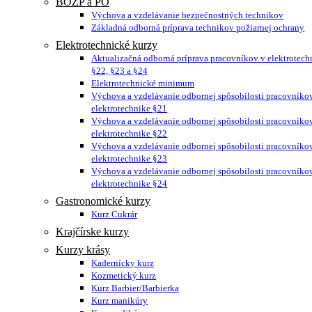
BOZP a PO
Výchova a vzdelávanie bezpečnostných technikov
Základná odborná príprava technikov požiarnej ochrany
Elektrotechnické kurzy
Aktualizačná odborná príprava pracovníkov v elektrotech
§22, §23 a §24
Elektrotechnické minimum
Výchova a vzdelávanie odbornej spôsobilosti pracovníko
elektrotechnike §21
Výchova a vzdelávanie odbornej spôsobilosti pracovníko
elektrotechnike §22
Výchova a vzdelávanie odbornej spôsobilosti pracovníko
elektrotechnike §23
Výchova a vzdelávanie odbornej spôsobilosti pracovníko
elektrotechnike §24
Gastronomické kurzy
Kurz Cukrár
Krajčírske kurzy
Kurzy krásy
Kadernícky kurz
Kozmetický kurz
Kurz Barbier/Barbierka
Kurz manikúry